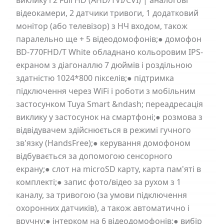
виклику і 2 Full HD (AHD/TVI/CVI) | аналогові
відеокамери, 2 датчики тривоги, 1 додатковий
монітор (або телевізор) з НЧ входом, також
паралельно ще + 5 відеодомофонів;● домофон
BD-770FHD/T White обладнано кольоровим IPS-
екраном з діагоналлю 7 дюймів і роздільною
здатністю 1024*800 пікселів;● підтримка
підключення через WiFi і роботи з мобільним
застосунком Tuya Smart &ndash; переадресація
виклику у застосунок на смартфоні;● розмова з
відвідувачем здійснюється в режимі гучного
зв'язку (HandsFree);● керування домофоном
відбувається за допомогою сенсорного
екрану;● слот на microSD карту, карта пам'яті в
комплекті;● запис фото/відео за рухом з 1
каналу, за тривогою (за умови підключення
охоронних датчиків), а також автоматично і
вручну;● інтерком на 6 відеодомофонів;● вибір