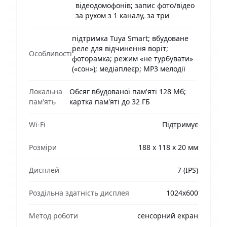
відеодомофонів; запис фото/відео
за рухом з 1 каналу, за три
підтримка Tuya Smart; вбудоване
реле для відчинення воріт;
Особливості
фоторамка; режим «не турбувати»
(«сон»); медіаплеєр; MP3 мелодії
Локальна
Обсяг вбудованої пам'яті 128 Мб;
пам'ять
картка пам'яті до 32 ГБ
Wi-Fi
Підтримує
Розміри
188 х 118 х 20 мм
Дисплей
7 (IPS)
Роздільна здатність дисплея
1024x600
Метод роботи
сенсорний екран