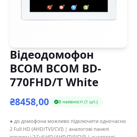
Відеодомофон
BCOM BCOM BD-
770FHD/T White
₴8458,00
В наявності (1 шт.)
● до домофона можливо підключити одночасно
2 Full HD (AHD/TVI/CVI) | аналогові панелі