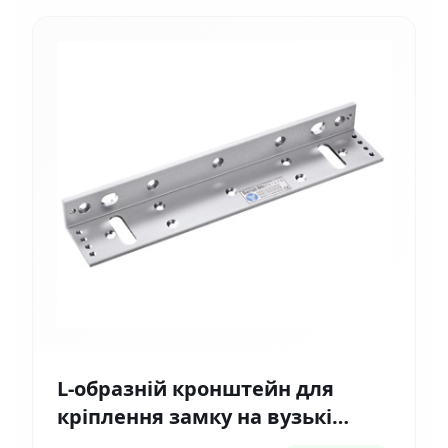
L-образній кронштейн для
кріплення замку на вузькі
двері Yli Electronic MBK-180NL