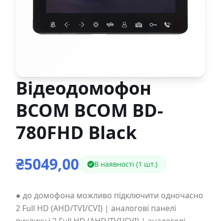
Відеодомофон
BCOM BCOM BD-
780FHD Black
₴5049,00
В наявності (1 шт.)
● до домофона можливо підключити одночасно
2 Full HD (AHD/TVI/CVI) | аналогові панелі