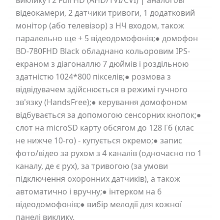
виклику і 2 Full HD (AHD/TVI/CVI) | аналогові
відеокамери, 2 датчики тривоги, 1 додатковий
монітор (або телевізор) з НЧ входом, також
паралельно ще + 5 відеодомофонів;● домофон
BD-780FHD Black обладнано кольоровим IPS-
екраном з діагоналлю 7 дюймів і роздільною
здатністю 1024*800 пікселів;● розмова з
відвідувачем здійснюється в режимі гучного
зв'язку (HandsFree);● керування домофоном
відбувається за допомогою сенсорних кнопок;●
слот на microSD карту обсягом до 128 Гб (клас
не нижче 10-го) - купується окремо;● запис
фото/відео за рухом з 4 каналів (одночасно по 1
каналу, де є рух), за тривогою (за умови
підключення охоронних датчиків), а також
автоматично і вручну;● інтерком на 6
відеодомофонів;● вибір мелодії для кожної
панелі виклику.