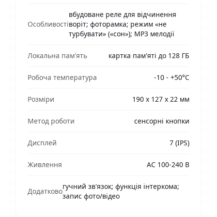
вбудоване реле для відчинення
Особливості
воріт; фоторамка; режим «не
турбувати» («сон»); MP3 мелодії
Локальна пам'ять
картка пам'яті до 128 ГБ
Робоча температура
-10 - +50°C
Розміри
190 х 127 х 22 мм
Метод роботи
сенсорні кнопки
Дисплей
7 (IPS)
Живлення
AC 100-240 В
гучний зв'язок; функція інтеркома;
Додатково
запис фото/відео