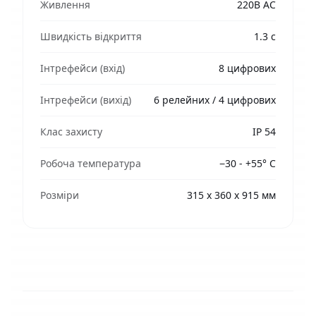
Живлення
220В АС
Швидкість відкриття
1.3 с
Інтрефейси (вхід)
8 цифрових
Інтрефейси (вихід)
6 релейних / 4 цифрових
Клас захисту
IP 54
Робоча температура
−30 - +55° C
Розміри
315 x 360 x 915 мм