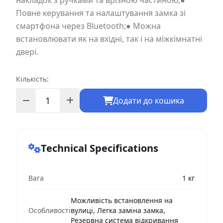
накладок з ручками та врізною частиною;●
Повне керування та налаштування замка зі
смартфона через Bluetooth;● Можна
встановлювати як на вхідні, так і на міжкімнатні
двері.
Кількість:
Додати до кошика
Technical Specifications
Вага
1 кг
Можливість встановлення на
Особливості
вулиці, Легка заміна замка,
Резервна система відкривання