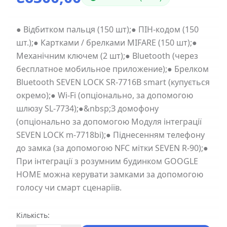
● Відбитком пальця (150 шт);● ПІН-кодом (150
шт.);● Картками / брелками MIFARE (150 шт);●
Механічним ключем (2 шт);● Bluetooth (через
бесплатное мобильное приложение);● Брелком
Bluetooth SEVEN LOCK SR-7716B smart (купується
окремо);● Wi-Fi (опціонально, за допомогою
шлюзу SL-7734);●&nbsp;З домофону
(опціонально за допомогою Модуля інтеграції
SEVEN LOCK m-7718bi);● Піднесенням телефону
до замка (за допомогою NFC мітки SEVEN R-90);●
При інтеграції з розумним будинком GOOGLE
HOME можна керувати замками за допомогою
голосу чи смарт сценаріїв.
Кількість: