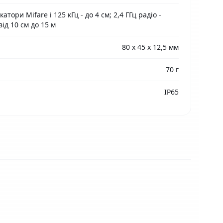
атори Mifare і 125 кГц - до 4 см; 2,4 ГГц радіо -
ід 10 см до 15 м
80 x 45 x 12,5 мм
70 г
IP65