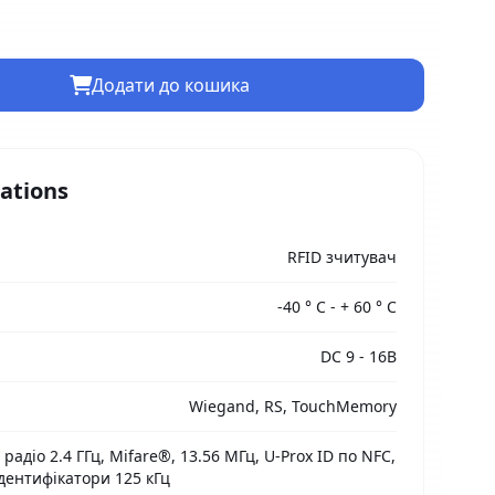
Додати до кошика
cations
RFID зчитувач
-40 ° С - + 60 ° С
DC 9 - 16В
Wiegand, RS, TouchMemory
 радіо 2.4 ГГц, Mifare®, 13.56 МГц, U-Prox ID по NFC,
Ідентифікатори 125 кГц