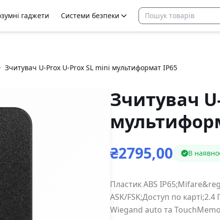
озумні гаджети
Системи безпеки
Зчитувач U-Prox U-Prox SL mini мультиформат IP65
Зчитувач U-
мультиформ
₴2795,00
В наявно
Пластик ABS IP65;Mifare&reg;
ASK/FSK;Доступ по карті;2.4 ГГ
Wiegand auto та TouchMemo