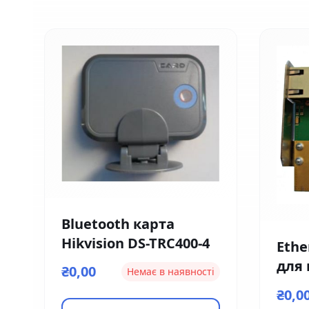
Bluetooth карта
Hikvision DS-TRC400-4
Ethe
для
₴0,00
Немає в наявності
кон
₴0,0
EM0