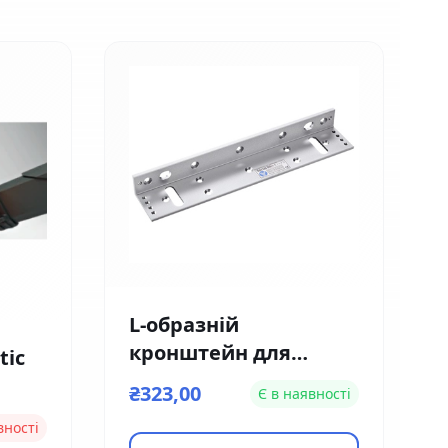
L-образній
кронштейн для
tic
кріплення замку на
₴323,00
Є в наявності
вузькі двері Yli
вності
Electronic MBK-180NL