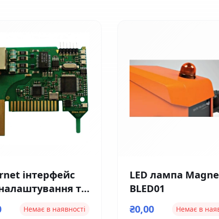
rnet інтерфейс
LED лампа Magne
 налаштування та
BLED01
тролю Magnetic
0
₴0,00
Немає в наявності
Немає в ная
1