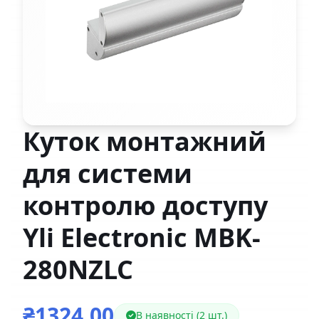
Куток монтажний
для системи
контролю доступу
Yli Electronic MBK-
280NZLC
₴1324,00
В наявності (2 шт.)