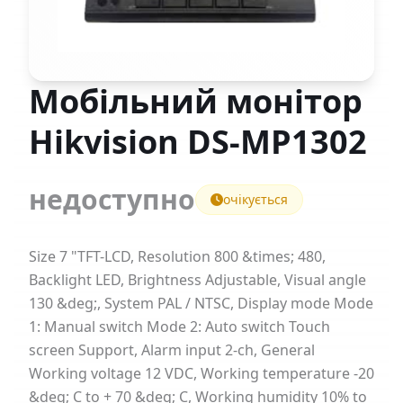
Мобільний монітор
Hikvision DS-MP1302
недоступно
очікується
Size 7 "TFT-LCD, Resolution 800 &times; 480,
Backlight LED, Brightness Adjustable, Visual angle
130 &deg;, System PAL / NTSC, Display mode Mode
1: Manual switch Mode 2: Auto switch Touch
screen Support, Alarm input 2-ch, General
Working voltage 12 VDC, Working temperature -20
&deg; C to + 70 &deg; C, Working humidity 10% to