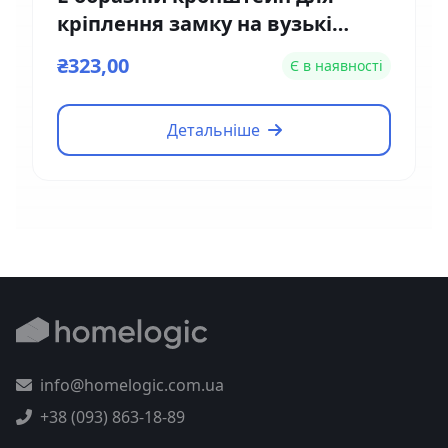
кріплення замку на вузькі
двері Yli Electronic MBK-180NL
₴323,00
Є в наявності
Детальніше
info@homelogic.com.ua
+38 (093) 863-18-89