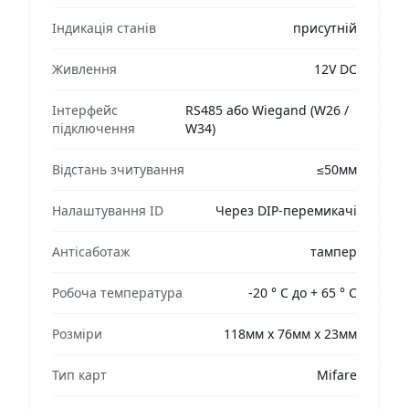
Індикація станів
присутній
Живлення
12V DC
Інтерфейс
RS485 або Wiegand (W26 /
підключення
W34)
Відстань зчитування
≤50мм
Налаштування ID
Через DIP-перемикачі
Антісаботаж
тампер
Робоча температура
-20 ° C до + 65 ° C
Розміри
118мм x 76мм x 23мм
Тип карт
Mifare