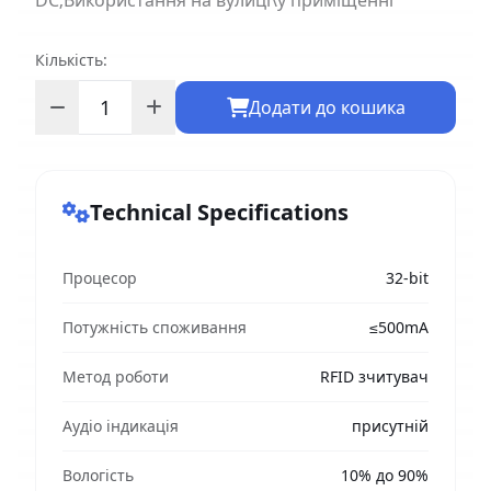
DC;Використання на вулиці\у приміщенні
Кількість:
Додати до кошика
Technical Specifications
Процесор
32-bit
Потужність споживання
≤500mA
Метод роботи
RFID зчитувач
Аудіо індикація
присутній
Вологість
10% до 90%