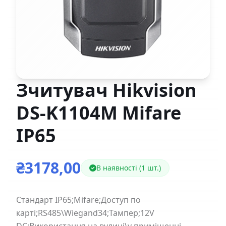
Зчитувач Hikvision
DS-K1104M Mifare
IP65
₴3178,00
В наявності (1 шт.)
Стандарт IP65;Mifare;Доступ по
карті;RS485\Wiegand34;Тампер;12V